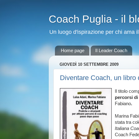
Coach Puglia - il 
Un luogo d'ispirazione per chi ama i
Home page
Il Leader Coach
GIOVEDÌ 10 SETTEMBRE 2009
Diventare Coach, un libro 
Il titolo com
percorsi d
Fabiano
.
Marina Fabi
stata tra co
Italiana Co
Coach Feder