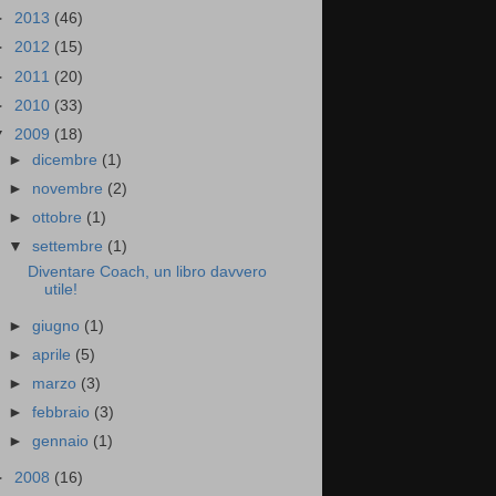
►
2013
(46)
►
2012
(15)
►
2011
(20)
►
2010
(33)
▼
2009
(18)
►
dicembre
(1)
►
novembre
(2)
►
ottobre
(1)
▼
settembre
(1)
Diventare Coach, un libro davvero
utile!
►
giugno
(1)
►
aprile
(5)
►
marzo
(3)
►
febbraio
(3)
►
gennaio
(1)
►
2008
(16)