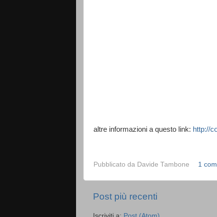
altre informazioni a questo link:
http://
Pubblicato da
Davide Tambone
1 com
Post più recenti
Iscriviti a:
Post (Atom)