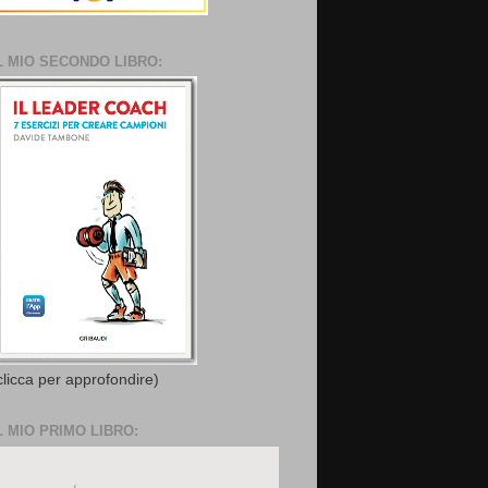
L MIO SECONDO LIBRO:
clicca per approfondire)
L MIO PRIMO LIBRO: