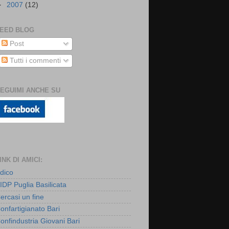
►
2007
(12)
EED BLOG
Post
Tutti i commenti
EGUIMI ANCHE SU
INK DI AMICI:
dico
IDP Puglia Basilicata
ercasi un fine
onfartigianato Bari
onfindustria Giovani Bari