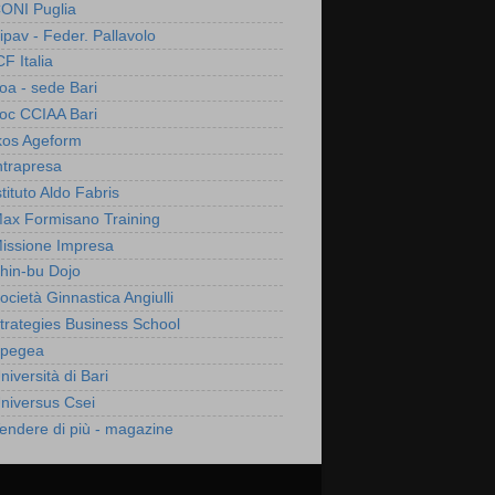
ONI Puglia
ipav - Feder. Pallavolo
CF Italia
foa - sede Bari
foc CCIAA Bari
kos Ageform
ntrapresa
stituto Aldo Fabris
ax Formisano Training
issione Impresa
hin-bu Dojo
ocietà Ginnastica Angiulli
trategies Business School
pegea
niversità di Bari
niversus Csei
endere di più - magazine