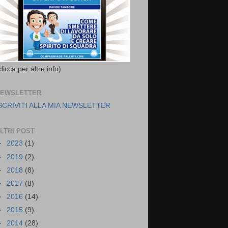
clicca per altre info)
EWSLETTER
SCRIVITI ALLA MIA NEWSLETTER
LTRI POST
►
2023
(1)
►
2019
(2)
►
2018
(8)
►
2017
(8)
►
2016
(14)
►
2015
(9)
►
2014
(28)