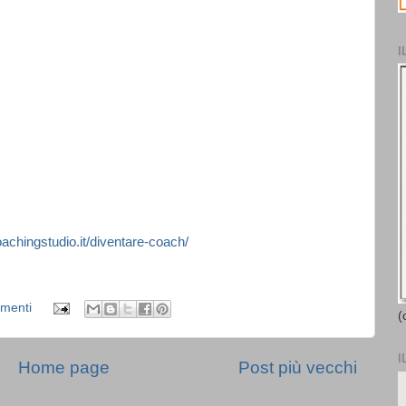
I
coachingstudio.it/diventare-coach/
menti
(
I
Home page
Post più vecchi