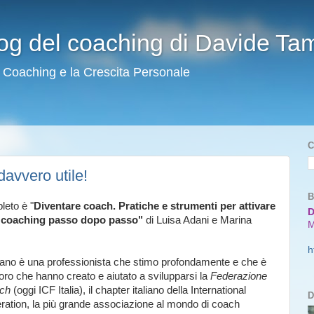
blog del coaching di Davide T
l Coaching e la Crescita Personale
C
davvero utile!
B
pleto è "
Diventare coach. Pratiche e strumenti per attivare
D
i coaching passo dopo passo"
di Luisa Adani e Marina
M
h
ano è una professionista che stimo profondamente e che è
loro che hanno creato e aiutato a svilupparsi la
Federazione
ach
(oggi ICF Italia), il chapter italiano della International
D
ation, la più grande associazione al mondo di coach